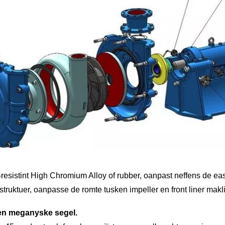
resistint High Chromium Alloy of rubber, oanpast neffens de ea
uktuer, oanpasse de romte tusken impeller en front liner makli
 en meganyske segel.