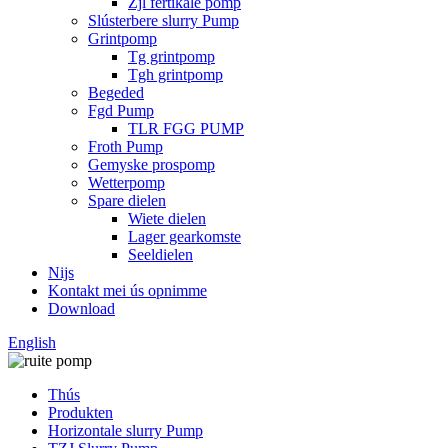
Zjl fertikale pomp
Slústerbere slurry Pump
Grintpomp
Tg grintpomp
Tgh grintpomp
Begeded
Fgd Pump
TLR FGG PUMP
Froth Pump
Gemyske prospomp
Wetterpomp
Spare dielen
Wiete dielen
Lager gearkomste
Seeldielen
Nijs
Kontakt mei ús opnimme
Download
English
Thús
Produkten
Horizontale slurry Pump