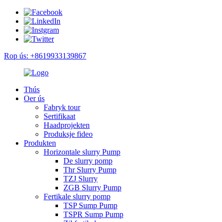
Rop ús: +8619933139867
Thús
Oer ús
Fabryk tour
Sertifikaat
Haadprojekten
Produksje fideo
Produkten
Horizontale slurry Pump
De slurry pomp
Thr Slurry Pump
TZJ Slurry
ZGB Slurry Pump
Fertikale slurry pomp
TSP Sump Pump
TSPR Sump Pump