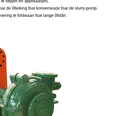
 te stipjen en applikaasjes.
foar de ôfwiking foar konversearje foar de slurry-pomp.
vering te foldwaan foar lange ôfstân.