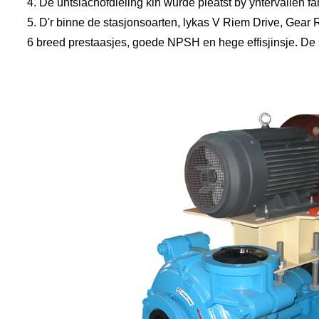
4. De ûntslachôfdieling kin wurde pleatst by yntervallen fa
5. D'r binne de stasjonsoarten, lykas V Riem Drive, Gear R
6 breed prestaasjes, goede NPSH en hege effisjinsje. De 