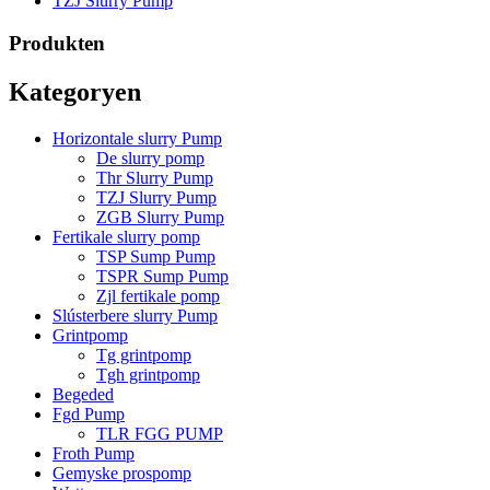
TZJ Slurry Pump
Produkten
Kategoryen
Horizontale slurry Pump
De slurry pomp
Thr Slurry Pump
TZJ Slurry Pump
ZGB Slurry Pump
Fertikale slurry pomp
TSP Sump Pump
TSPR Sump Pump
Zjl fertikale pomp
Slústerbere slurry Pump
Grintpomp
Tg grintpomp
Tgh grintpomp
Begeded
Fgd Pump
TLR FGG PUMP
Froth Pump
Gemyske prospomp