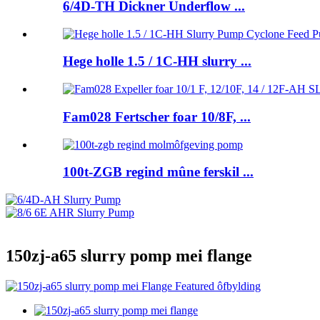
6/4D-TH Dickner Underflow ...
Hege holle 1.5 / 1C-HH slurry ...
Fam028 Fertscher foar 10/8F, ...
100t-ZGB regind mûne ferskil ...
150zj-a65 slurry pomp mei flange