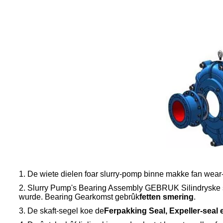
1. De wiete dielen foar slurry-pomp binne makke fan wear-
2. Slurry Pump's Bearing Assembly GEBRUK Silindryske str
wurde. Bearing Gearkomst gebrûk
fetten smering
.
3. De skaft-segel koe de
Ferpakking Seal, Expeller-seal