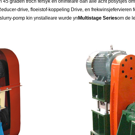
n 45 graden troch fersyk en oriïnteare oan alle acht posysjes om
educer-drive, floeistof-koppeling Drive, en frekwinsjefervieren 
slurry-pomp kin ynstalleare wurde yn
Multistage Series
om de le