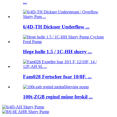
...
6/4D-TH Dickner Underflow ...
Hege holle 1.5 / 1C-HH slurry ...
Fam028 Fertscher foar 10/8F, ...
100t-ZGB regind mûne ferskil ...