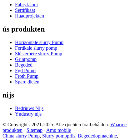
Fabryk tour
Sertifikaat
Haadprojekten
ús produkten
Horizontale slurry Pump
Fertikale slurry pomp
Slústerbere slurry Pump
Grintpomp
Begeded
Fgd Pump
Froth Pump
Spare dielen
nijs
Bedriuws Nijs
Yndustry nijs
© Copyright - 2021-2025: Alle rjochten foarbehâlden.
Waarme
produkten
-
Sitemap
-
Amp mobile
China slurry Pump
,
Slurry pomppriis
,
Begededopmachine
,