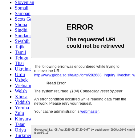
Slovenian
Somali
Samoan
Scots Gaelic
Shona
Sindhi
Sundanese
Swahili
Tajik
Tamil
Telugu
Thai
Ukrainian
Urdu
Uzbek
Vietnamese
Welsh
Xhosa
Yiddish
Yoruba
Zulu
Kinyarwanda
Tatar
Oriya
Turkmen