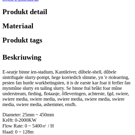
Produkt detail
Materiaal
Produkt tags
Beskriuwing
E-searje binne ien-stadium, Kantileiver, dûbele-shell, dûbele
sintrifugale slurry-pompt, hege korriedich slimme, yn 'e riolearring,
pesten fan hurde wurkbetingsten, it is de earste kar foar it ferfier fan
mynmûne slurry en tailing slurry. Se binne fral brûkt foar mûne
understream, fieding, flotaasje, ôfleveringen, achterste, fgd, swiere,
swiere media, swiere media, swiere media, swiere media, swiere
media, swiere media, ashemmer, ensfh.
Diameter: 25mm ~ 450mm
Krêft: 0-2000KW
Flow Rate: 0 ~ 5400㎥ / H
Haad: 0 ~ 128m