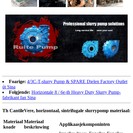
Foarige:
4/3C-T-slurry Pump & SPARE Dielen Factory Outlet
út Sina
Folgjende:
Horizontale 8 / 6e-th Heavy Duty Slurry Pump-
fabrikant fan Sina
Th CantileVere, horizontaal, sintrifugale slurrypomp materiaal:
Materiaal
Materiaal
Applikaasjekomponinten
koade
beskriuwing