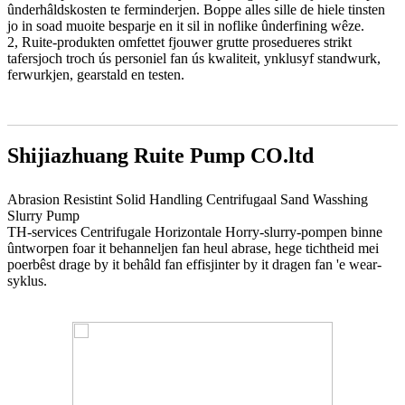
ûnderhâldskosten te ferminderjen. Boppe alles sille de hiele tinsten
jo in soad muoite besparje en it sil in noflike ûnderfining wêze.
2, Ruite-produkten omfettet fjouwer grutte prosedueres strikt
tafersjoch troch ús personiel fan ús kwaliteit, ynklusyf standwurk,
ferwurkjen, gearstald en testen.
Shijiazhuang Ruite Pump CO.ltd
Abrasion Resistint Solid Handling Centrifugaal Sand Wasshing
Slurry Pump
TH-services Centrifugale Horizontale Horry-slurry-pompen binne
ûntworpen foar it behanneljen fan heul abrase, hege tichtheid mei
poerbêst drage by it behâld fan effisjinter by it dragen fan 'e wear-
syklus.