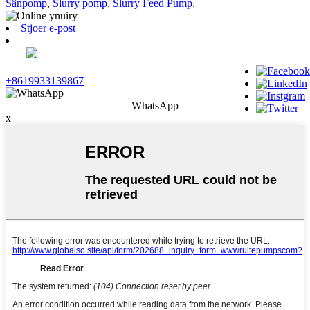
Sânpomp
,
Slurry pomp
,
Slurry Feed Pump
,
Stjoer e-post
+8619933139867
WhatsApp
x