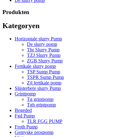
De slurry pomp
Produkten
Kategoryen
Horizontale slurry Pump
De slurry pomp
Thr Slurry Pump
TZJ Slurry Pump
ZGB Slurry Pump
Fertikale slurry pomp
TSP Sump Pump
TSPR Sump Pump
Zjl fertikale pomp
Slústerbere slurry Pump
Grintpomp
Tg grintpomp
Tgh grintpomp
Begeded
Fgd Pump
TLR FGG PUMP
Froth Pump
Gemyske prospomp