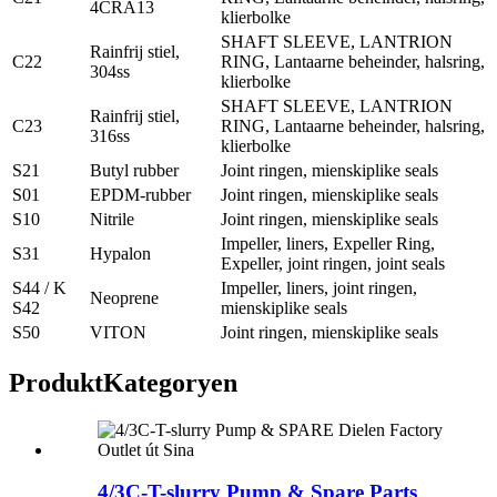
4CRA13
klierbolke
SHAFT SLEEVE, LANTRION
Rainfrij stiel,
C22
RING, Lantaarne beheinder, halsring,
304ss
klierbolke
SHAFT SLEEVE, LANTRION
Rainfrij stiel,
C23
RING, Lantaarne beheinder, halsring,
316ss
klierbolke
S21
Butyl rubber
Joint ringen, mienskiplike seals
S01
EPDM-rubber
Joint ringen, mienskiplike seals
S10
Nitrile
Joint ringen, mienskiplike seals
Impeller, liners, Expeller Ring,
S31
Hypalon
Expeller, joint ringen, joint seals
S44 / K
Impeller, liners, joint ringen,
Neoprene
S42
mienskiplike seals
S50
VITON
Joint ringen, mienskiplike seals
Produkt
Kategoryen
4/3C-T-slurry Pump & Spare Parts