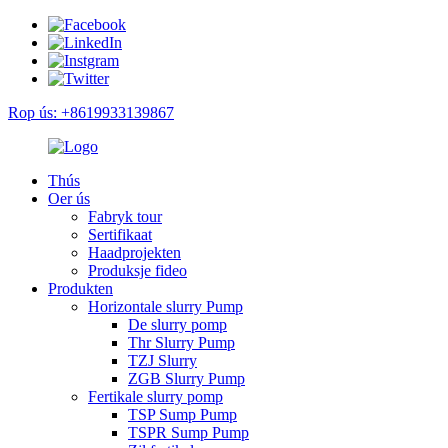
Rop ús: +8619933139867
Thús
Oer ús
Fabryk tour
Sertifikaat
Haadprojekten
Produksje fideo
Produkten
Horizontale slurry Pump
De slurry pomp
Thr Slurry Pump
TZJ Slurry
ZGB Slurry Pump
Fertikale slurry pomp
TSP Sump Pump
TSPR Sump Pump