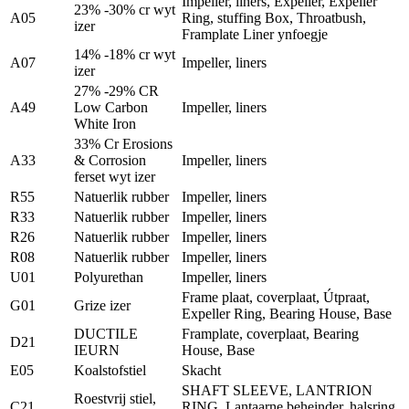
Impeller, liners, Expeller, Expeller
23% -30% cr wyt
A05
Ring, stuffing Box, Throatbush,
izer
Framplate Liner ynfoegje
14% -18% cr wyt
A07
Impeller, liners
izer
27% -29% CR
A49
Low Carbon
Impeller, liners
White Iron
33% Cr Erosions
A33
& Corrosion
Impeller, liners
ferset wyt izer
R55
Natuerlik rubber
Impeller, liners
R33
Natuerlik rubber
Impeller, liners
R26
Natuerlik rubber
Impeller, liners
R08
Natuerlik rubber
Impeller, liners
U01
Polyurethan
Impeller, liners
Frame plaat, coverplaat, Útpraat,
G01
Grize izer
Expeller Ring, Bearing House, Base
DUCTILE
Framplate, coverplaat, Bearing
D21
IEURN
House, Base
E05
Koalstofstiel
Skacht
SHAFT SLEEVE, LANTRION
Roestvrij stiel,
C21
RING, Lantaarne beheinder, halsring,