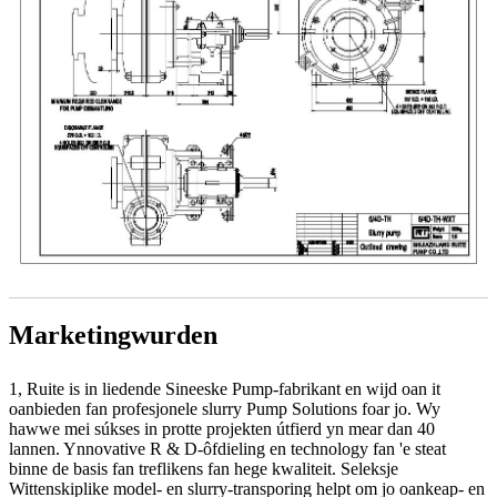
Marketingwurden
1, Ruite is in liedende Sineeske Pump-fabrikant en wijd oan it
oanbieden fan profesjonele slurry Pump Solutions foar jo. Wy
hawwe mei súkses in protte projekten útfierd yn mear dan 40
lannen. Ynnovative R & D-ôfdieling en technology fan 'e steat
binne de basis fan treflikens fan hege kwaliteit. Seleksje
Wittenskiplike model- en slurry-transporing helpt om jo oankeap- en