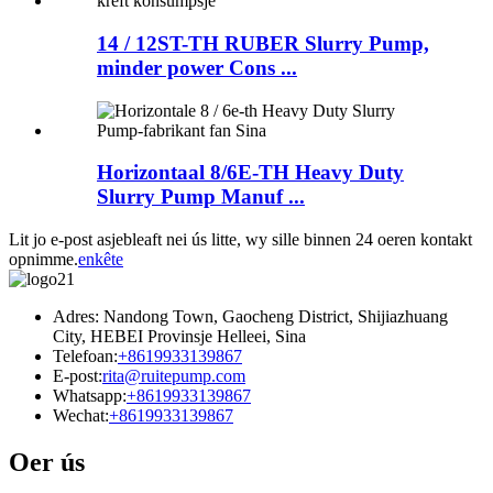
14 / 12ST-TH RUBER Slurry Pump,
minder power Cons ...
Horizontaal 8/6E-TH Heavy Duty
Slurry Pump Manuf ...
Lit jo e-post asjebleaft nei ús litte, wy sille binnen 24 oeren kontakt
opnimme.
enkête
Adres: Nandong Town, Gaocheng District, Shijiazhuang
City, HEBEI Provinsje Helleei, Sina
Telefoan:
+8619933139867
E-post:
rita@ruitepump.com
Whatsapp:
+8619933139867
Wechat:
+8619933139867
Oer ús