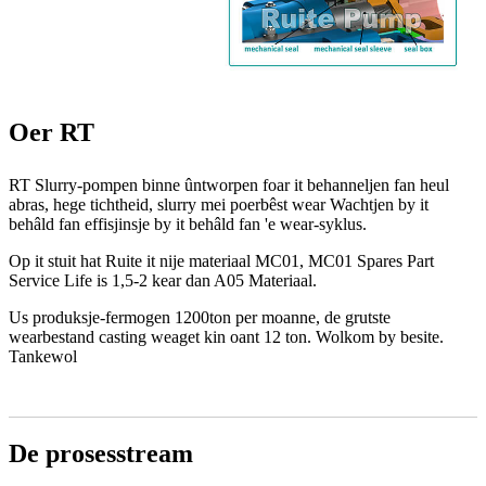
Oer RT
RT Slurry-pompen binne ûntworpen foar it behanneljen fan heul
abras, hege tichtheid, slurry mei poerbêst wear Wachtjen by it
behâld fan effisjinsje by it behâld fan 'e wear-syklus.
Op it stuit hat Ruite it nije materiaal MC01, MC01 Spares Part
Service Life is 1,5-2 kear dan A05 Materiaal.
Us produksje-fermogen 1200ton per moanne, de grutste
wearbestand casting weaget kin oant 12 ton. Wolkom by besite.
Tankewol
De prosesstream