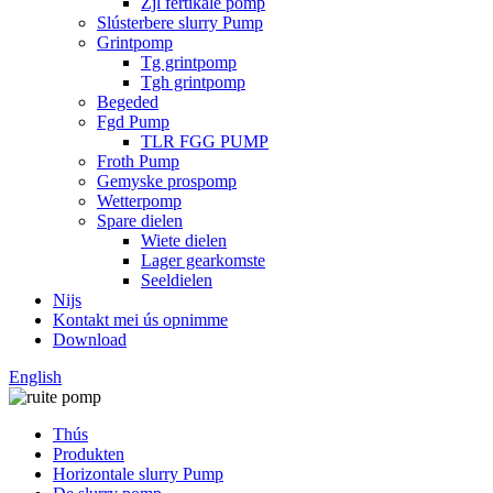
Zjl fertikale pomp
Slústerbere slurry Pump
Grintpomp
Tg grintpomp
Tgh grintpomp
Begeded
Fgd Pump
TLR FGG PUMP
Froth Pump
Gemyske prospomp
Wetterpomp
Spare dielen
Wiete dielen
Lager gearkomste
Seeldielen
Nijs
Kontakt mei ús opnimme
Download
English
Thús
Produkten
Horizontale slurry Pump