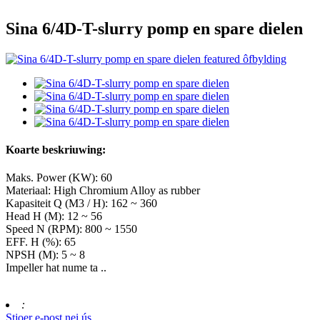
Sina 6/4D-T-slurry pomp en spare dielen
Koarte beskriuwing:
Maks. Power (KW): 60
Materiaal: High Chromium Alloy as rubber
Kapasiteit Q (M3 / H): 162 ~ 360
Head H (M): 12 ~ 56
Speed ​​N (RPM): 800 ~ 1550
EFF. Η (%): 65
NPSH (M): 5 ~ 8
Impeller hat nume ta ..
:
Stjoer e-post nei ús