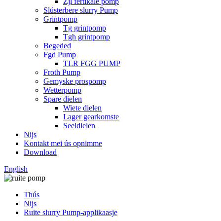
Zjl fertikale pomp
Slústerbere slurry Pump
Grintpomp
Tg grintpomp
Tgh grintpomp
Begeded
Fgd Pump
TLR FGG PUMP
Froth Pump
Gemyske prospomp
Wetterpomp
Spare dielen
Wiete dielen
Lager gearkomste
Seeldielen
Nijs
Kontakt mei ús opnimme
Download
English
Thús
Nijs
Ruite slurry Pump-applikaasje