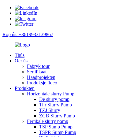
Rop ús: +8619933139867
Thús
Oer ús
Fabryk tour
Sertifikaat
Haadprojekten
Produksje fideo
Produkten
Horizontale slurry Pump
De slurry pomp
Thr Slurry Pump
TZJ Slurry
ZGB Slurry Pump
Fertikale slurry pomp
TSP Sump Pump
TSPR Sump Pump