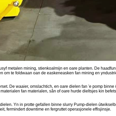
syf metalen mining, stienkoalmijn en oare planten. De haadfunksj
rpen om te foldwaan oan de easkeneasken fan mining en yndustri
 ferset. De waaier, omslachtich, en oare dielen fan 'e pomp bin
 materialen fan materialen, sân of oare hurde dieltsjes kin befets
e dielen. Yn in protte gefallen binne slurry Pump-dielen útwik
eit, fermindert downtime en fergruttet operasjonele effisjinsje.