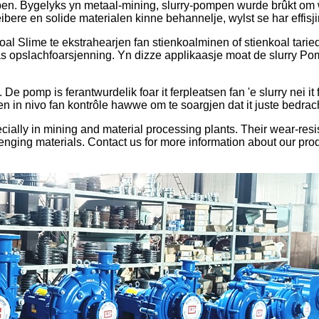
n. Bygelyks yn metaal-mining, slurry-pompen wurde brûkt om wet
eibere en solide materialen kinne behannelje, wylst se har effi
l Slime te ekstrahearjen fan stienkoalminen of stienkoal taried
 as opslachfoarsjenning. Yn dizze applikaasje moat de slurry Po
De pomp is ferantwurdelik foar it ferpleatsen fan 'e slurry nei it f
n nivo fan kontrôle hawwe om te soargjen dat it juste bedrach f
ecially in mining and material processing plants. Their wear-re
lenging materials. Contact us for more information about our prod