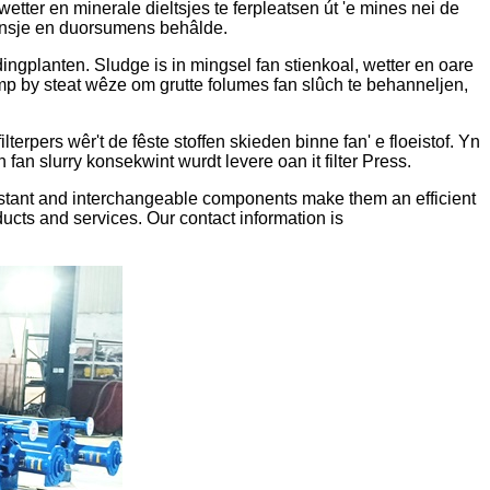
ter en minerale dieltsjes te ferpleatsen út 'e mines nei de
sjinsje en duorsumens behâlde.
ingplanten. Sludge is in mingsel fan stienkoal, wetter en oare
mp by steat wêze om grutte folumes fan slûch te behanneljen,
ilterpers wêr't de fêste stoffen skieden binne fan' e floeistof. Yn
an slurry konsekwint wurdt levere oan it filter Press.
sistant and interchangeable components make them an efficient
ucts and services. Our contact information is