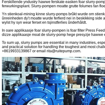
Ferskillende yndustry hawwe ferskate easken foar slurry-pompe
ferwurkingsplant. Slurry-pompen moatte grutte folumes fan flo
Yn stienkoal-mining kinne slurry-pomps brûkt wurde om stienkoa
ûnreinheden dy't moatte wurde ferfierd nei in beskikking side
wylst hy syn wear ferset en tsjinstferlies ûnderhâldt.
In oare applikaasje foar slurry-pompen is foar filter Press Feed. 
dizze applikaasje moat de slurry-pomp hege presyzje hawwe en i
To sum up, slurry pumps are essential in many industries, esp
and practical solution for handling the toughest and most chal
+8619933139867 or email rita@ruitepump.com.