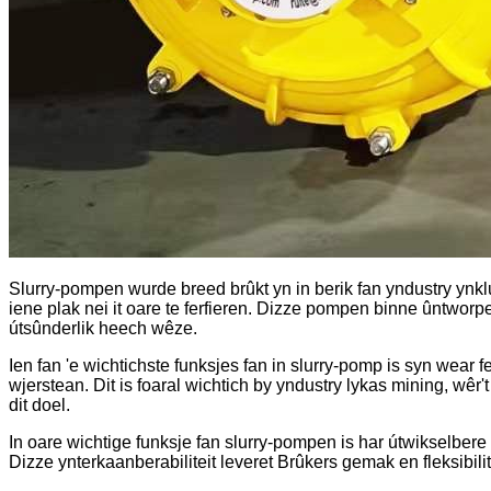
Slurry-pompen wurde breed brûkt yn in berik fan yndustry ynklu
iene plak nei it oare te ferfieren. Dizze pompen binne ûntwo
útsûnderlik heech wêze.
Ien fan 'e wichtichste funksjes fan in slurry-pomp is syn wear
wjerstean. Dit is foaral wichtich by yndustry lykas mining, wêr't
dit doel.
In oare wichtige funksje fan slurry-pompen is har útwikselber
Dizze ynterkaanberabiliteit leveret Brûkers gemak en fleksibilit