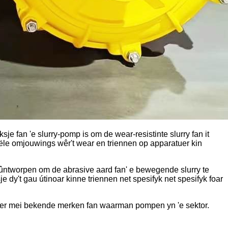
e fan 'e slurry-pomp is om de wear-resistinte slurry fan it
ële omjouwings wêr't wear en triennen op apparatuer kin
ne ûntworpen om de abrasive aard fan' e bewegende slurry te
je dy't gau útinoar kinne triennen net spesifyk net spesifyk foar
selber mei bekende merken fan waarman pompen yn 'e sektor.