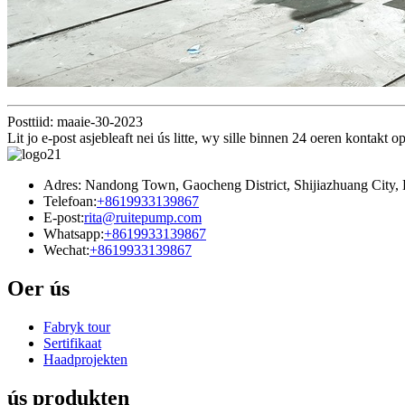
Posttiid: maaie-30-2023
Lit jo e-post asjebleaft nei ús litte, wy sille binnen 24 oeren kontakt 
Adres: Nandong Town, Gaocheng District, Shijiazhuang City, 
Telefoan:
+8619933139867
E-post:
rita@ruitepump.com
Whatsapp:
+8619933139867
Wechat:
+8619933139867
Oer ús
Fabryk tour
Sertifikaat
Haadprojekten
ús produkten