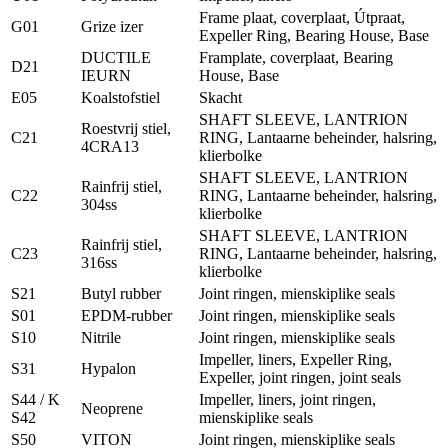
Frame plaat, coverplaat, Útpraat,
G01
Grize izer
Expeller Ring, Bearing House, Base
DUCTILE
Framplate, coverplaat, Bearing
D21
IEURN
House, Base
E05
Koalstofstiel
Skacht
SHAFT SLEEVE, LANTRION
Roestvrij stiel,
C21
RING, Lantaarne beheinder, halsring,
4CRA13
klierbolke
SHAFT SLEEVE, LANTRION
Rainfrij stiel,
C22
RING, Lantaarne beheinder, halsring,
304ss
klierbolke
SHAFT SLEEVE, LANTRION
Rainfrij stiel,
C23
RING, Lantaarne beheinder, halsring,
316ss
klierbolke
S21
Butyl rubber
Joint ringen, mienskiplike seals
S01
EPDM-rubber
Joint ringen, mienskiplike seals
S10
Nitrile
Joint ringen, mienskiplike seals
Impeller, liners, Expeller Ring,
S31
Hypalon
Expeller, joint ringen, joint seals
S44 / K
Impeller, liners, joint ringen,
Neoprene
S42
mienskiplike seals
S50
VITON
Joint ringen, mienskiplike seals