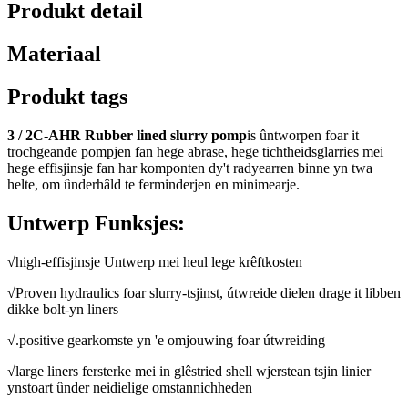
Produkt detail
Materiaal
Produkt tags
3 / 2C-AHR Rubber lined slurry pomp
is ûntworpen foar it
trochgeande pompjen fan hege abrase, hege tichtheidsglarries mei
hege effisjinsje fan har komponten dy't radyearren binne yn twa
helte, om ûnderhâld te ferminderjen en minimearje.
Untwerp Funksjes:
√high-effisjinsje Untwerp mei heul lege krêftkosten
√Proven hydraulics foar slurry-tsjinst, útwreide dielen drage it libben
dikke bolt-yn liners
√.positive gearkomste yn 'e omjouwing foar útwreiding
√large liners fersterke mei in glêstried shell wjerstean tsjin linier
ynstoart ûnder neidielige omstannichheden