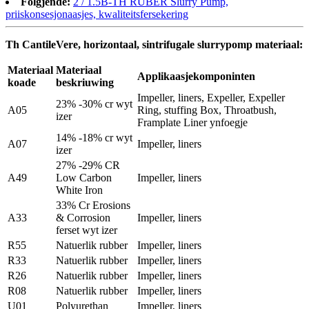
Folgjende:
2 / 1.5B-TH RUBER Slurry Pump,
priiskonsesjonaasjes, kwaliteitsfersekering
Th CantileVere, horizontaal, sintrifugale slurrypomp materiaal:
Materiaal
Materiaal
Applikaasjekomponinten
koade
beskriuwing
Impeller, liners, Expeller, Expeller
23% -30% cr wyt
A05
Ring, stuffing Box, Throatbush,
izer
Framplate Liner ynfoegje
14% -18% cr wyt
A07
Impeller, liners
izer
27% -29% CR
A49
Low Carbon
Impeller, liners
White Iron
33% Cr Erosions
A33
& Corrosion
Impeller, liners
ferset wyt izer
R55
Natuerlik rubber
Impeller, liners
R33
Natuerlik rubber
Impeller, liners
R26
Natuerlik rubber
Impeller, liners
R08
Natuerlik rubber
Impeller, liners
U01
Polyurethan
Impeller, liners