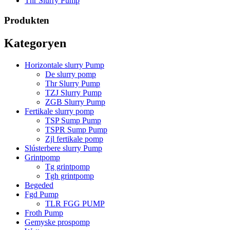
Thr Slurry Pump
Produkten
Kategoryen
Horizontale slurry Pump
De slurry pomp
Thr Slurry Pump
TZJ Slurry Pump
ZGB Slurry Pump
Fertikale slurry pomp
TSP Sump Pump
TSPR Sump Pump
Zjl fertikale pomp
Slústerbere slurry Pump
Grintpomp
Tg grintpomp
Tgh grintpomp
Begeded
Fgd Pump
TLR FGG PUMP
Froth Pump
Gemyske prospomp