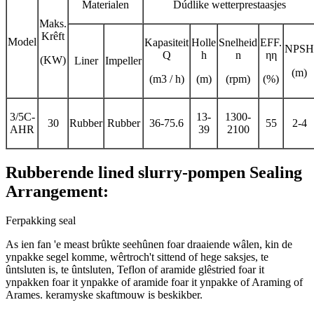
Materialen
Dúdlike wetterprestaasjes
Maks.
Krêft
Model
Kapasiteit
Holle
Snelheid
EFF.
NPSH
Q
h
n
ηη
(KW)
Liner
Impeller
(m)
(m3 / h)
(m)
(rpm)
(%)
3/5C-
13-
1300-
30
Rubber
Rubber
36-75.6
55
2-4
AHR
39
2100
Rubberende lined slurry-pompen Sealing
Arrangement:
Ferpakking seal
As ien fan 'e meast brûkte seehûnen foar draaiende wâlen, kin de
ynpakke segel komme, wêrtroch't sittend of hege saksjes, te
ûntsluten is, te ûntsluten, Teflon of aramide glêstried foar it
ynpakken foar it ynpakke of aramide foar it ynpakke of Araming of
Arames. keramyske skaftmouw is beskikber.