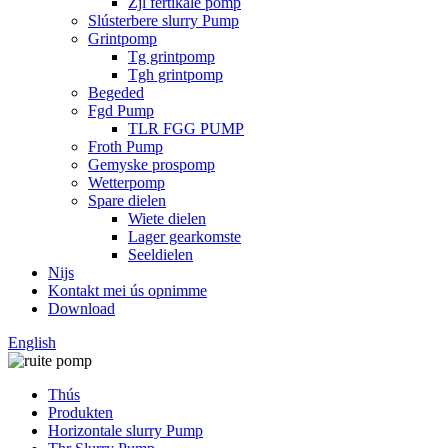
Zjl fertikale pomp
Slústerbere slurry Pump
Grintpomp
Tg grintpomp
Tgh grintpomp
Begeded
Fgd Pump
TLR FGG PUMP
Froth Pump
Gemyske prospomp
Wetterpomp
Spare dielen
Wiete dielen
Lager gearkomste
Seeldielen
Nijs
Kontakt mei ús opnimme
Download
English
Thús
Produkten
Horizontale slurry Pump