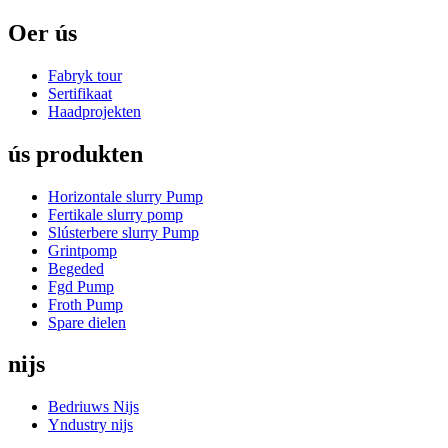
Oer ús
Fabryk tour
Sertifikaat
Haadprojekten
ús produkten
Horizontale slurry Pump
Fertikale slurry pomp
Slústerbere slurry Pump
Grintpomp
Begeded
Fgd Pump
Froth Pump
Spare dielen
nijs
Bedriuws Nijs
Yndustry nijs