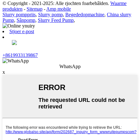
© Copyright - 2021-2025: Alle rjochten foarbehâlden.
Waarme
produkten
-
Sitemap
-
Amp mobile
Slurry pomppriis
,
Slurry pomp
,
Begededopmachine
,
China slurry
Pump
,
Sânpomp
,
Slurry Feed Pump
,
Stjoer e-post
+8619933139867
WhatsApp
x