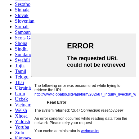
Sesotho
Sinhala
Slovak
Slovenian
Somali
Samoan
Scots Gaelic
Shona
Sindhi
Sundanese
Swahili
Tajik
Tamil
Telugu
Thai
Ukrainian
Urdu
Uzbek
Vietnamese
Welsh
Xhosa
Yiddish
Yoruba
Zulu
Kinyarwanda