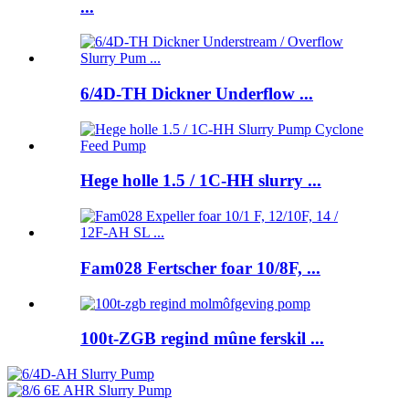
...
6/4D-TH Dickner Underflow ...
Hege holle 1.5 / 1C-HH slurry ...
Fam028 Fertscher foar 10/8F, ...
100t-ZGB regind mûne ferskil ...