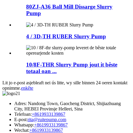
80ZJ-A36 Ball Mill Dissarge Slurry
Pump
4 / 3D-TH RUBER Slurry Pump
10/8F-THR Slurry Pump jout it bêste
totaal oan ...
Lit jo e-post asjebleaft nei ús litte, wy sille binnen 24 oeren kontakt
opnimme.
enkête
Adres: Nandong Town, Gaocheng District, Shijiazhuang
City, HEBEI Provinsje Helleei, Sina
Telefoan:
+8619933139867
E-post:
rita@ruitepump.com
Whatsapp:
+8619933139867
Wechat:
+8619933139867