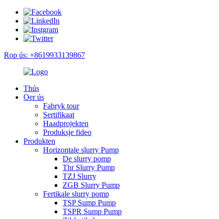
Rop ús: +8619933139867
Thús
Oer ús
Fabryk tour
Sertifikaat
Haadprojekten
Produksje fideo
Produkten
Horizontale slurry Pump
De slurry pomp
Thr Slurry Pump
TZJ Slurry
ZGB Slurry Pump
Fertikale slurry pomp
TSP Sump Pump
TSPR Sump Pump