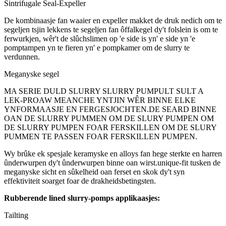
Sintrifugale Seal-Expeller
De kombinaasje fan waaier en expeller makket de druk nedich om te
segeljen tsjin lekkens te segeljen fan ôffalkegel dy't folslein is om te
ferwurkjen, wêr't de slûchslimen op 'e side is yn' e side yn 'e
pomptampen yn te fieren yn' e pompkamer om de slurry te
verdunnen.
Meganyske segel
MA SERIE DULD SLURRY SLURRY PUMPULT SULT A
LEK-PROAW MEANCHE YNTJIN WÊR BINNE ELKE
YNFORMAASJE EN FERGESJOCHTEN.DE SEARD BINNE
OAN DE SLURRY PUMMEN OM DE SLURY PUMPEN OM
DE SLURRY PUMPEN FOAR FERSKILLEN OM DE SLURY
PUMMEN TE PASSEN FOAR FERSKILLEN PUMPEN.
Wy brûke ek spesjale keramyske en alloys fan hege sterkte en harren
ûnderwurpen dy't ûnderwurpen binne oan wirst.unique-fit tusken de
meganyske sicht en sûkelheid oan ferset en skok dy't syn
effektiviteit soarget foar de drakheidsbetingsten.
Rubberende lined slurry-pomps applikaasjes:
Tailting