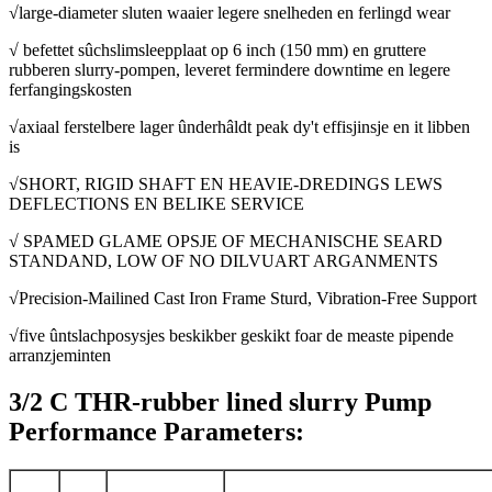
√large-diameter sluten waaier legere snelheden en ferlingd wear
√ befettet sûchslimsleepplaat op 6 inch (150 mm) en gruttere
rubberen slurry-pompen, leveret fermindere downtime en legere
ferfangingskosten
√axiaal ferstelbere lager ûnderhâldt peak dy't effisjinsje en it libben
is
√SHORT, RIGID SHAFT EN HEAVIE-DREDINGS LEWS
DEFLECTIONS EN BELIKE SERVICE
√ SPAMED GLAME OPSJE OF MECHANISCHE SEARD
STANDAND, LOW OF NO DILVUART ARGANMENTS
√Precision-Mailined Cast Iron Frame Sturd, Vibration-Free Support
√five ûntslachposysjes beskikber geskikt foar de measte pipende
arranzjeminten
3/2 C THR-rubber lined slurry Pump
Performance Parameters: