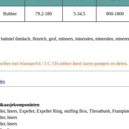
Rubber
79.2-180
5-34.5
800-1800
lmiel ûntslach, fleurich, grof, minners, mineralen, mineralen, mineren,
kselber mei Warman®4 / 3 C TH-rubber lined slurry-pompen en dielen.
jes
ikaasjekomponinten
ler, liners, Expeller, Expeller Ring, stuffing Box, Throatbush, Frampla
ler, liners
ler, liners