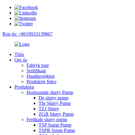
Rop ús: +8619933139867
Thús
Oer ús
Fabryk tour
Sertifikaat
Haadprojekten
Produksje fideo
Produkten
Horizontale slurry Pump
De slurry pomp
Thr Slurry Pump
TZJ Slurry
ZGB Slurry Pump
Fertikale slurry pomp
TSP Sump Pump
TSPR Sump Pump