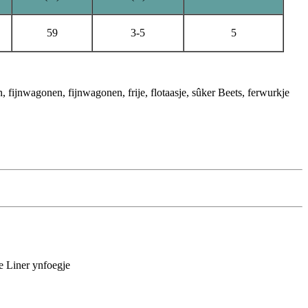
59
3-5
5
 fijnwagonen, fijnwagonen, frije, flotaasje, sûker Beets, ferwurkje
te Liner ynfoegje