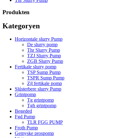
Thr Slurry Pump
Produkten
Kategoryen
Horizontale slurry Pump
De slurry pomp
Thr Slurry Pump
TZJ Slurry Pump
ZGB Slurry Pump
Fertikale slurry pomp
TSP Sump Pump
TSPR Sump Pump
Zjl fertikale pomp
Slústerbere slurry Pump
Grintpomp
Tg grintpomp
Tgh grintpomp
Begeded
Fgd Pump
TLR FGG PUMP
Froth Pump
Gemyske prospomp