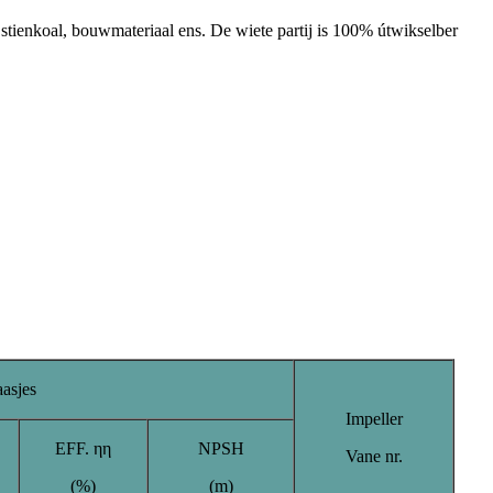
, stienkoal, bouwmateriaal ens. De wiete partij is 100% útwikselber
aasjes
Impeller
EFF. ηη
NPSH
Vane nr.
(%)
(m)