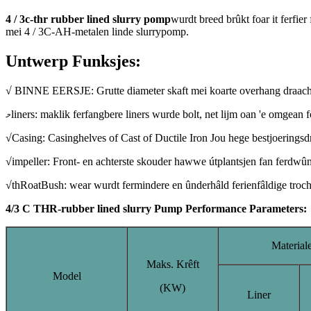
4 / 3c-thr rubber lined slurry pomp
wurdt breed brûkt foar it ferfie
mei 4 / 3C-AH-metalen linde slurrypomp.
Untwerp Funksjes:
√ BINNE EERSJE: Grutte diameter skaft mei koarte overhang draach
މliners: maklik ferfangbere liners wurde bolt, net lijm oan 'e omgean 
√Casing: Casinghelves of Cast of Ductile Iron Jou hege bestjoeringsd
√impeller: Front- en achterste skouder hawwe útplantsjen fan ferdwûn
√thRoatBush: wear wurdt fermindere en ûnderhâld ferienfâldige troch 
4/3 C THR-rubber lined slurry Pump Performance Parameters:
Material
Maks. Krêft
Model
(KW)
Liner