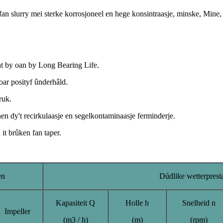
r fan slurry mei sterke korrosjoneel en hege konsintraasje, minske, Mine
t by oan by Long Bearing Life.
foar posityf ûnderhâld.
ruk.
en dy't recirkulaasje en segelkontaminaasje ferminderje.
it brûken fan taper.
en
Dúdlike wetterprest
Kapasiteit Q
Holle h
Snelheid n
Impeller
(m3 / h)
(m)
(rpm)