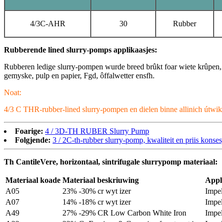
4/3C-AHR
30
Rubber
Rubberende lined slurry-pomps applikaasjes:
Rubberen ledige slurry-pompen wurde breed brûkt foar wiete krûpen, ba
gemyske, pulp en papier, Fgd, ôffalwetter ensfh.
Noat:
4/3 C THR-rubber-lined slurry-pompen en dielen binne allinich útwi
Foarige:
4 / 3D-TH RUBER Slurry Pump
Folgjende:
3 / 2C-th-rubber slurry-pomp, kwaliteit en priis konses
Th CantileVere, horizontaal, sintrifugale slurrypomp materiaal:
Materiaal koade
Materiaal beskriuwing
Appl
A05
23% -30% cr wyt izer
Impel
A07
14% -18% cr wyt izer
Impel
A49
27% -29% CR Low Carbon White Iron
Impel