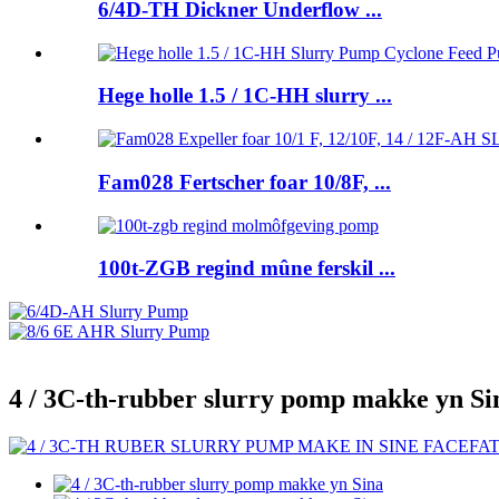
6/4D-TH Dickner Underflow ...
Hege holle 1.5 / 1C-HH slurry ...
Fam028 Fertscher foar 10/8F, ...
100t-ZGB regind mûne ferskil ...
4 / 3C-th-rubber slurry pomp makke yn Si