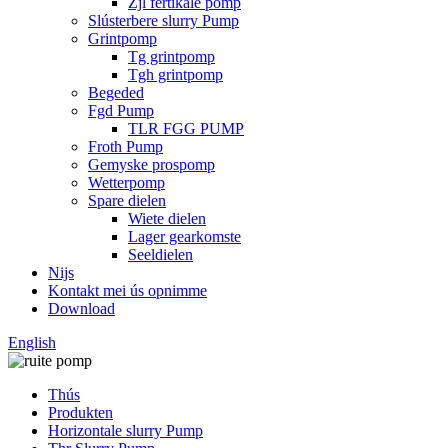
Zjl fertikale pomp
Slústerbere slurry Pump
Grintpomp
Tg grintpomp
Tgh grintpomp
Begeded
Fgd Pump
TLR FGG PUMP
Froth Pump
Gemyske prospomp
Wetterpomp
Spare dielen
Wiete dielen
Lager gearkomste
Seeldielen
Nijs
Kontakt mei ús opnimme
Download
English
Thús
Produkten
Horizontale slurry Pump