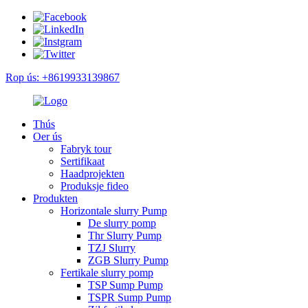
Rop ús: +8619933139867
Thús
Oer ús
Fabryk tour
Sertifikaat
Haadprojekten
Produksje fideo
Produkten
Horizontale slurry Pump
De slurry pomp
Thr Slurry Pump
TZJ Slurry
ZGB Slurry Pump
Fertikale slurry pomp
TSP Sump Pump
TSPR Sump Pump