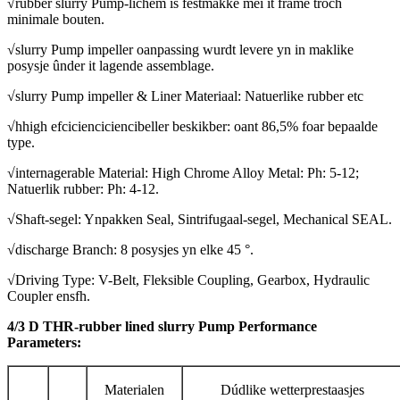
√rubber slurry Pump-lichem is fêstmakke mei it frame troch
minimale bouten.
√slurry Pump impeller oanpassing wurdt levere yn in maklike
posysje ûnder it lagende assemblage.
√slurry Pump impeller & Liner Materiaal: Natuerlike rubber etc
√hhigh efcicienciciencibeller beskikber: oant 86,5% foar bepaalde
type.
√internagerable Material: High Chrome Alloy Metal: Ph: 5-12;
Natuerlik rubber: Ph: 4-12.
√Shaft-segel: Ynpakken Seal, Sintrifugaal-segel, Mechanical SEAL.
√discharge Branch: 8 posysjes yn elke 45 °.
√Driving Type: V-Belt, Fleksible Coupling, Gearbox, Hydraulic
Coupler ensfh.
4/3 D THR-rubber lined slurry Pump Performance
Parameters:
Materialen
Dúdlike wetterprestaasjes