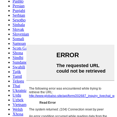
Pashto
Persian
Punjabi
Serbian
Sesotho
Sinhala
Slovak
Slovenian
Somali
Samoan
Scots Gaelic
Shona
Sindhi
Sundanese
Swahili
Tajik
Tamil
Telugu
Thai
Ukrainian
Urdu
Uzbek
Vietnamese
Welsh
Xhosa