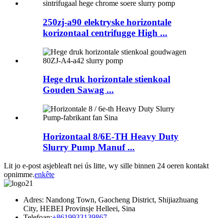
250zj-a90 elektryske horizontale
korizontaal centrifugge High ...
Hege druk horizontale stienkoal
Gouden Sawag ...
Horizontaal 8/6E-TH Heavy Duty
Slurry Pump Manuf ...
Lit jo e-post asjebleaft nei ús litte, wy sille binnen 24 oeren kontakt
opnimme.
enkête
Adres: Nandong Town, Gaocheng District, Shijiazhuang
City, HEBEI Provinsje Helleei, Sina
Telefoan:
+8619933139867