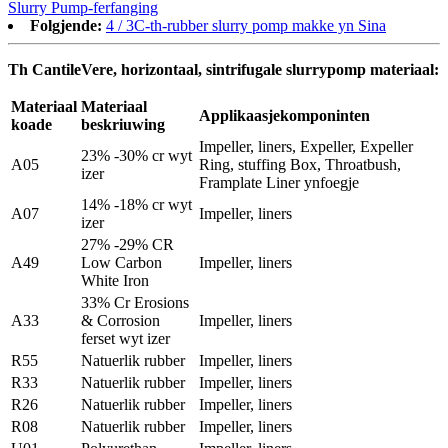
Slurry Pump-ferfanging
Folgjende:
4 / 3C-th-rubber slurry pomp makke yn Sina
Th CantileVere, horizontaal, sintrifugale slurrypomp materiaal:
Materiaal
Materiaal
Applikaasjekomponinten
koade
beskriuwing
Impeller, liners, Expeller, Expeller
23% -30% cr wyt
A05
Ring, stuffing Box, Throatbush,
izer
Framplate Liner ynfoegje
14% -18% cr wyt
A07
Impeller, liners
izer
27% -29% CR
A49
Low Carbon
Impeller, liners
White Iron
33% Cr Erosions
A33
& Corrosion
Impeller, liners
ferset wyt izer
R55
Natuerlik rubber
Impeller, liners
R33
Natuerlik rubber
Impeller, liners
R26
Natuerlik rubber
Impeller, liners
R08
Natuerlik rubber
Impeller, liners