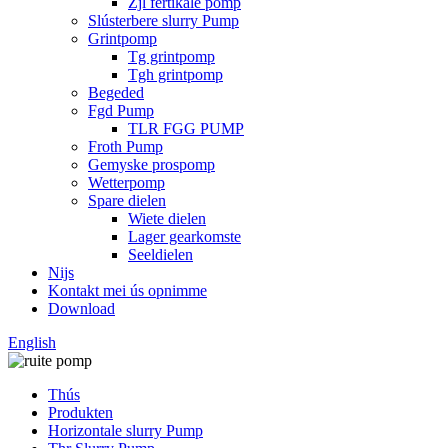
Zjl fertikale pomp
Slústerbere slurry Pump
Grintpomp
Tg grintpomp
Tgh grintpomp
Begeded
Fgd Pump
TLR FGG PUMP
Froth Pump
Gemyske prospomp
Wetterpomp
Spare dielen
Wiete dielen
Lager gearkomste
Seeldielen
Nijs
Kontakt mei ús opnimme
Download
English
Thús
Produkten
Horizontale slurry Pump