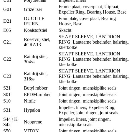
U01
Polyurethan
Impeller, liners
Frame plaat, coverplaat, Útpraat,
G01
Grize izer
Expeller Ring, Bearing House, Base
DUCTILE
Framplate, coverplaat, Bearing
D21
IEURN
House, Base
E05
Koalstofstiel
Skacht
SHAFT SLEEVE, LANTRION
Roestvrij stiel,
C21
RING, Lantaarne beheinder, halsring,
4CRA13
klierbolke
SHAFT SLEEVE, LANTRION
Rainfrij stiel,
C22
RING, Lantaarne beheinder, halsring,
304ss
klierbolke
SHAFT SLEEVE, LANTRION
Rainfrij stiel,
C23
RING, Lantaarne beheinder, halsring,
316ss
klierbolke
S21
Butyl rubber
Joint ringen, mienskiplike seals
S01
EPDM-rubber
Joint ringen, mienskiplike seals
S10
Nitrile
Joint ringen, mienskiplike seals
Impeller, liners, Expeller Ring,
S31
Hypalon
Expeller, joint ringen, joint seals
S44 / K
Impeller, liners, joint ringen,
Neoprene
S42
mienskiplike seals
S50
VITON
Joint ringen, mienskiplike seals