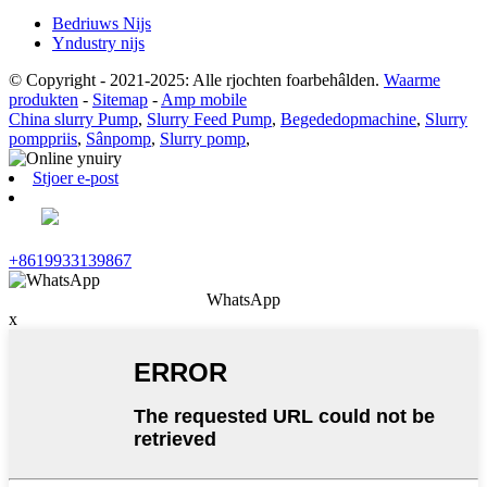
Bedriuws Nijs
Yndustry nijs
© Copyright - 2021-2025: Alle rjochten foarbehâlden.
Waarme
produkten
-
Sitemap
-
Amp mobile
China slurry Pump
,
Slurry Feed Pump
,
Begededopmachine
,
Slurry
pomppriis
,
Sânpomp
,
Slurry pomp
,
Stjoer e-post
+8619933139867
WhatsApp
x