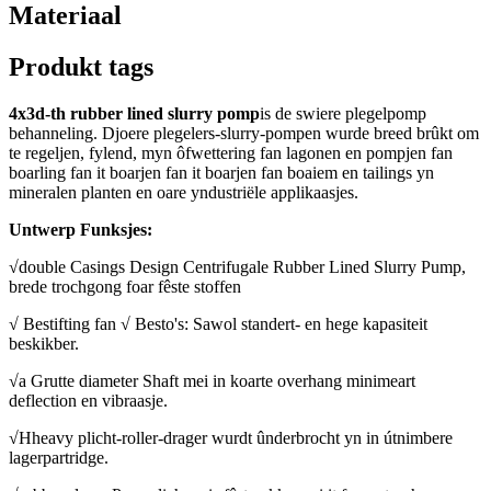
Materiaal
Produkt tags
4x3d-th rubber lined slurry pomp
is de swiere plegelpomp
behanneling. Djoere plegelers-slurry-pompen wurde breed brûkt om
te regeljen, fylend, myn ôfwettering fan lagonen en pompjen fan
boarling fan it boarjen fan it boarjen fan boaiem en tailings yn
mineralen planten en oare yndustriële applikaasjes.
Untwerp Funksjes:
√double Casings Design Centrifugale Rubber Lined Slurry Pump,
brede trochgong foar fêste stoffen
√ Bestifting fan √ Besto's: Sawol standert- en hege kapasiteit
beskikber.
√a Grutte diameter Shaft mei in koarte overhang minimeart
deflection en vibraasje.
√Hheavy plicht-roller-drager wurdt ûnderbrocht yn in útnimbere
lagerpartridge.