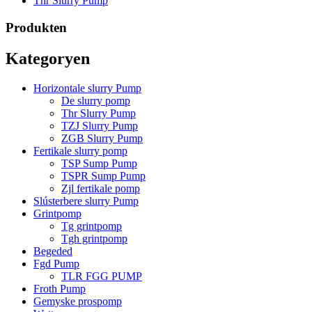
Thr Slurry Pump
Produkten
Kategoryen
Horizontale slurry Pump
De slurry pomp
Thr Slurry Pump
TZJ Slurry Pump
ZGB Slurry Pump
Fertikale slurry pomp
TSP Sump Pump
TSPR Sump Pump
Zjl fertikale pomp
Slústerbere slurry Pump
Grintpomp
Tg grintpomp
Tgh grintpomp
Begeded
Fgd Pump
TLR FGG PUMP
Froth Pump
Gemyske prospomp