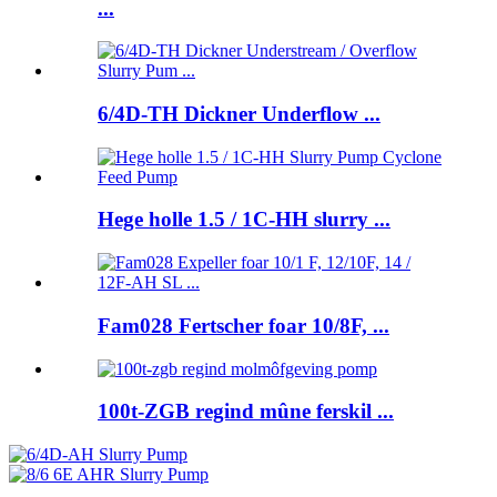
...
6/4D-TH Dickner Underflow ...
Hege holle 1.5 / 1C-HH slurry ...
Fam028 Fertscher foar 10/8F, ...
100t-ZGB regind mûne ferskil ...