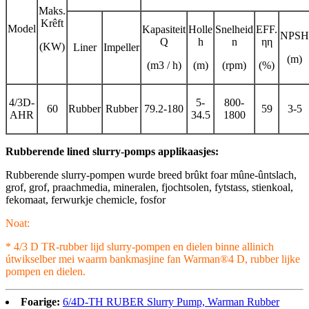
Maks.
Krêft
Model
Kapasiteit
Holle
Snelheid
EFF.
NPSH
Q
h
n
ηη
(KW)
Liner
Impeller
(m)
(m3 / h)
(m)
(rpm)
(%)
4/3D-
5-
800-
60
Rubber
Rubber
79.2-180
59
3-5
AHR
34.5
1800
Rubberende lined slurry-pomps applikaasjes:
Rubberende slurry-pompen wurde breed brûkt foar mûne-ûntslach,
grof, grof, praachmedia, mineralen, fjochtsolen, fytstass, stienkoal,
fekomaat, ferwurkje chemicle, fosfor
Noat:
* 4/3 D TR-rubber lijd slurry-pompen en dielen binne allinich
útwikselber mei waarm bankmasjine fan Warman®4 D, rubber lijke
pompen en dielen.
Foarige:
6/4D-TH RUBER Slurry Pump, Warman Rubber