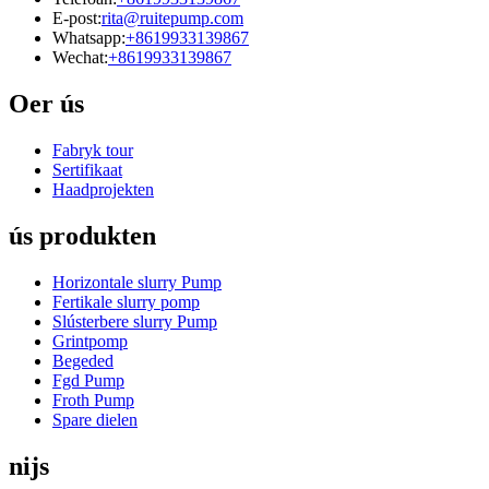
E-post:
rita@ruitepump.com
Whatsapp:
+8619933139867
Wechat:
+8619933139867
Oer ús
Fabryk tour
Sertifikaat
Haadprojekten
ús produkten
Horizontale slurry Pump
Fertikale slurry pomp
Slústerbere slurry Pump
Grintpomp
Begeded
Fgd Pump
Froth Pump
Spare dielen
nijs